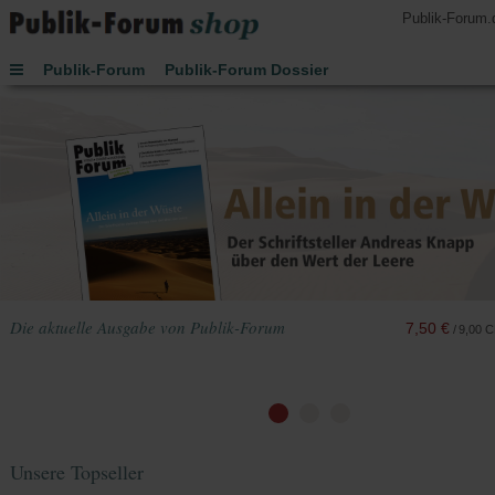
Publik-Forum.
Publik-Forum
Publik-Forum Dossier
Publik-Forum EXTRA
Publik-Forum Edition
Handsignierte Bücher
Lesen
Hören
Schenken
Buch des Monats
Spielen
JETZT-Uhr von Leo Zogmayer
Kinder
Kalender 2027
Die aktuelle Ausgabe von Publik-Forum
7,50 €
/
9,00 
Unsere Topseller