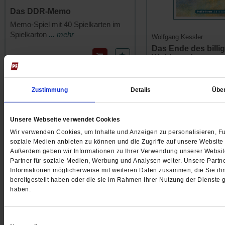
Das DDR-Memo
Memo-Spiel mit 40 Spielkarten im
Spielkarton
... mehr
Wolfgang Kessler
Das Ende des billi
Wohlstands
9.95 €
/
15.50 CHF
Wege zu einer Wirtscha
zerstört
... mehr
Zustimmung
Details
Übe
16.00 €
/
22.90 C
Unsere Webseite verwendet Cookies
Eugen Drewermann
Wir verwenden Cookies, um Inhalte und Anzeigen zu personalisieren, Fu
soziale Medien anbieten zu können und die Zugriffe auf unsere Website 
Außerdem geben wir Informationen zu Ihrer Verwendung unserer Websit
Partner für soziale Medien, Werbung und Analysen weiter. Unsere Partne
Informationen möglicherweise mit weiteren Daten zusammen, die Sie ih
bereitgestellt haben oder die sie im Rahmen Ihrer Nutzung der Dienste
haben.
Einwilligungsauswahl