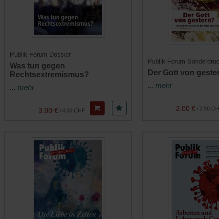
Publik-Forum Dossier
Publik-Forum Sonderdru
Was tun gegen
Der Gott von geste
Rechtsextremismus?
... mehr
... mehr
2.00 €
/
2.90 C
3.00 €
/
4.00 CHF