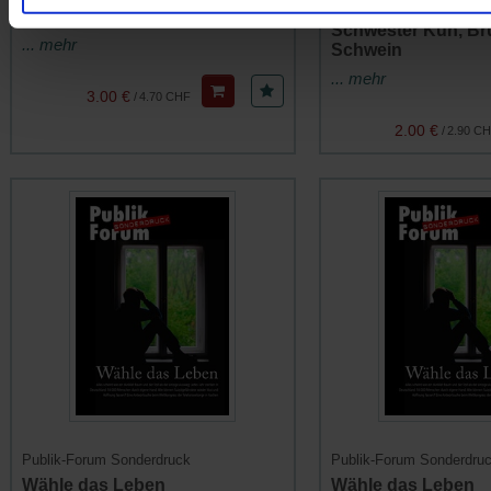
Publik-Forum Sonderdru
Warum ich (nicht) bete
Schwester Kuh, Br
... mehr
Schwein
... mehr
3.00 €
/
4.70 CHF
2.00 €
/
2.90 C
Publik-Forum Sonderdruck
Publik-Forum Sonderdru
Wähle das Leben
Wähle das Leben