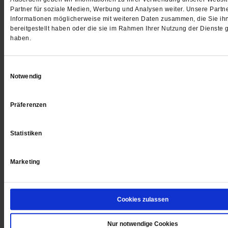
Partner für soziale Medien, Werbung und Analysen weiter. Unsere Partne
Publik-Forum Dossier
Publik-Forum Dossier
Informationen möglicherweise mit weiteren Daten zusammen, die Sie ih
bereitgestellt haben oder die sie im Rahmen Ihrer Nutzung der Dienste
Der Synodale Weg
Mensch oder Profit
haben.
Jetzt ist Mut gefragt
... mehr
Woran die Pflege kran
besser geht
... mehr
2.00 €
Einwilligungsauswahl
/
2.90 CHF
Notwendig
2.00 €
/
2.90 C
Präferenzen
Statistiken
Marketing
Cookies zulassen
Publik-Forum Dossier
Nur notwendige Cookies