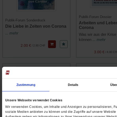
Publik-Forum Dossier
Publik-Forum Sonderdruck
Arbeiten und Lebe
Die Liebe in Zeiten von Corona
Corona
... mehr
Was wir aus der Krise
können
... mehr
2.00 €
/
2.90 CHF
3.00 €
/
4.00 C
Zustimmung
Details
Übe
Unsere Webseite verwendet Cookies
Wir verwenden Cookies, um Inhalte und Anzeigen zu personalisieren, Fu
soziale Medien anbieten zu können und die Zugriffe auf unsere Website 
Außerdem geben wir Informationen zu Ihrer Verwendung unserer Websit