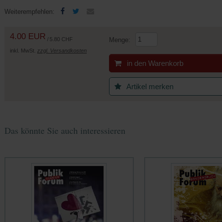
(Öffnet
(Öffnet
Weiterempfehlen:
in
in
einem
einem
4.00 EUR
neuen
neuen
/
5.80 CHF
Menge:
Tab)
Tab)
inkl. MwSt.
zzgl. Versandkosten
in den Warenkorb
Artikel merken
Das könnte Sie auch interessieren