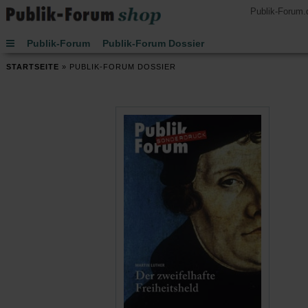
Publik-Forum.
Publik-Forum
Publik-Forum Dossier
Publik-Forum EXTRA
Publik-Forum Edition
STARTSEITE
»
PUBLIK-FORUM DOSSIER
Handsignierte Bücher
Lesen
Hören
Schenken
Buch des Monats
Spielen
JETZT-Uhr von Leo Zogmayer
Kinder
Kalender 2027