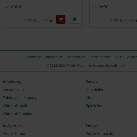
... mehr
... mehr
2.00 €
2.00 €
/
2.90 CHF
/
2.90 C
Startseite
Impressum
Datenschutz
Barrierefreiheit
AGB
Wieder
© 2012–2026 Publik-Forum Verlagsgesellschaft mbH
Bestellung
Service
Versandkosten
Newsletter
Zahlungsbedingungen
Abo
Widerrufsrecht
Spiritletter
Widerrufsformular
Kategorien
Verlag
Publik-Forum
Publik-Forum.de