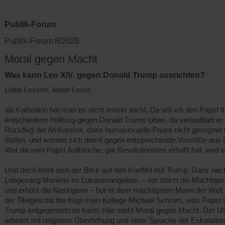
Publik-Forum
Publik-Forum 8/2026
Moral gegen Macht
Was kann Leo XIV. gegen Donald Trump ausrichten?
Liebe Leserin, lieber Leser,
als Katholikin hat man es nicht immer leicht. Da will ich den Papst f
entschiedene Haltung gegen Donald Trump loben, da verlautbart er
Rückflug der Afrikareise, dass homosexuelle Paare nicht gesegnet
dürfen, und wendet sich damit gegen entsprechende Vorstöße aus 
Wer da vom Papst Aufbrüche, gar Revolutionäres erhofft hat, wird e
Und doch lohnt sich der Blick auf den Konflikt mit Trump. Ganz na
Lobgesang Mariens im Lukasevangelium – »er stürzt die Mächtige
und erhöht die Niedrigen« – bot er dem mächtigsten Mann der Welt d
der Titelgeschichte fragt mein Kollege Michael Schrom, was Papst 
Trump entgegensetzen kann: Hier steht Moral gegen Macht. Der U
arbeitet mit religiöser Überhöhung und einer Sprache der Eskalation 