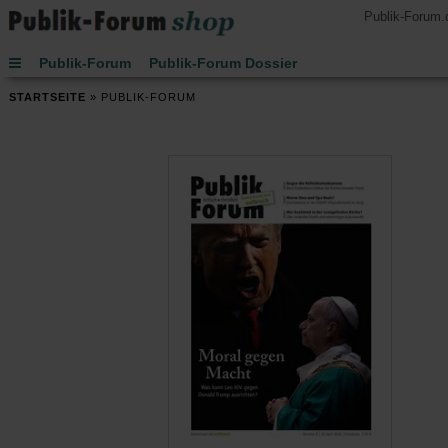
Publik-Forum.
Publik-Forum
Publik-Forum Dossier
Publik-Forum EXTRA
Publik-Forum Edition
STARTSEITE
»
PUBLIK-FORUM
Handsignierte Bücher
Lesen
Hören
Schenken
Buch des Monats
Spielen
JETZT-Uhr von Leo Zogmayer
Kinder
Kalender 2027