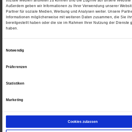
soziale Medien anbieten zu können und die Zugriffe auf unsere Website 
Außerdem geben wir Informationen zu Ihrer Verwendung unserer Websit
Partner für soziale Medien, Werbung und Analysen weiter. Unsere Partne
Informationen möglicherweise mit weiteren Daten zusammen, die Sie ih
bereitgestellt haben oder die sie im Rahmen Ihrer Nutzung der Dienste
haben.
Einwilligungsauswahl
Notwendig
Präferenzen
Publik-Forum 23/2025
Publik-Forum 22/2025
Statistiken
Wohin geht die Reise?
Wenn es immer um 
Wie Leo XIV. das Erbe von
Der Soziologe Armin 
Marketing
Franziskus weiterführt
... mehr
die Kulturkämpfe unser
... mehr
7.00 €
/
9.00 CHF
Cookies zulassen
7.00 €
/
9.00 C