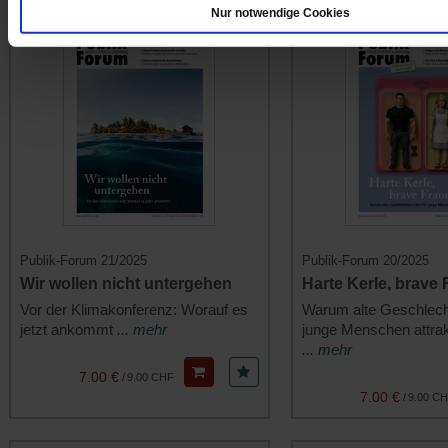
Nur notwendige Cookies
Publik-Forum 21/2025
Publik-Forum 20/2025
Wir wollen nicht untergehen
Harte Kerle, brave
Vor der Klimakonferenz: Worauf es
Warum alte Geschlecht
jetzt ankommt
... mehr
junge Menschen attrak
... mehr
7.00 €
/
9.00 CHF
7.00 €
/
9.00 C