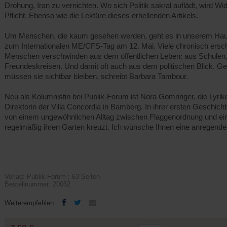
Drohung, Iran zu vernichten. Wo sich Politik sakral auflädt, wird W
Pflicht. Ebenso wie die Lektüre dieses erhellenden Artikels.
Um Menschen, die kaum gesehen werden, geht es in unserem Ha
zum Internationalen ME/CFS-Tag am 12. Mai. Viele chronisch ersc
Menschen verschwinden aus dem öffentlichen Leben: aus Schulen,
Freundeskreisen. Und damit oft auch aus dem politischen Blick. G
müssen sie sichtbar bleiben, schreibt Barbara Tambour.
Neu als Kolumnistin bei Publik-Forum ist Nora Gomringer, die Lyrik
Direktorin der Villa Concordia in Bamberg. In ihrer ersten Geschicht
von einem ungewöhnlichen Alltag zwischen Flaggenordnung und ein
regelmäßig ihren Garten kreuzt. Ich wünsche Ihnen eine anregende
Verlag: Publik-Forum ; 63 Seiten
Bestellnummer: 20052
(Öffnet
(Öffnet
Weiterempfehlen:
in
in
einem
einem