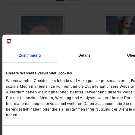
Zustimmung
Details
Übe
Unsere Webseite verwendet Cookies
Wir verwenden Cookies, um Inhalte und Anzeigen zu personalisieren, Fu
Publik-Forum EXTRA
Publik-Forum EXTRA
soziale Medien anbieten zu können und die Zugriffe auf unsere Website 
Außerdem geben wir Informationen zu Ihrer Verwendung unserer Websit
Fulbert Steffensky
Dazugehören
Partner für soziale Medien, Werbung und Analysen weiter. Unsere Partne
Eine Reise durch meine religiösen
Vom Glück der Gemei
Informationen möglicherweise mit weiteren Daten zusammen, die Sie ih
Welten
... mehr
... mehr
bereitgestellt haben oder die sie im Rahmen Ihrer Nutzung der Dienste
haben.
8.90 €
8.90 €
/
11.00 CHF
/
11.00 C
Einwilligungsauswahl