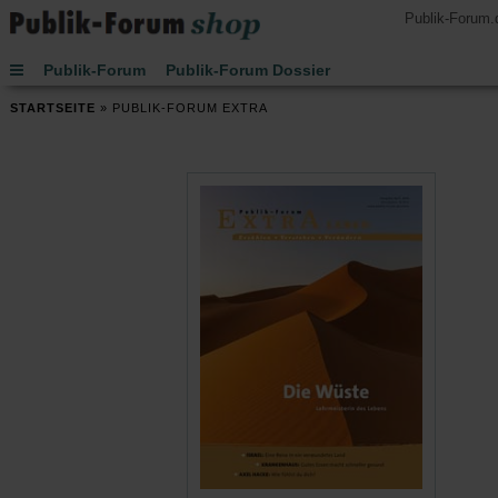
Publik-Forum.
Publik-Forum
Publik-Forum Dossier
Publik-Forum EXTRA
Publik-Forum Edition
STARTSEITE
»
PUBLIK-FORUM EXTRA
Handsignierte Bücher
Lesen
Hören
Schenken
Buch des Monats
Spielen
JETZT-Uhr von Leo Zogmayer
Kinder
Kalender 2027