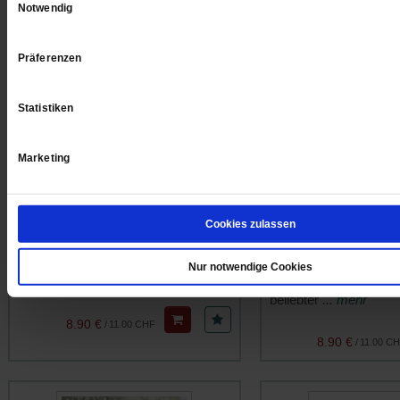
Notwendig
Präferenzen
Statistiken
Marketing
Publik-Forum EXTRA
Publik-Forum EXTRA
Cookies zulassen
Flüchtlinge
Männer am Herd
Diese Menschen sind ein Geschenk
An die Töpfe, fertig, lo
Nur notwendige Cookies
... mehr
Kochgruppen werden 
beliebter
... mehr
8.90 €
/
11.00 CHF
8.90 €
/
11.00 C