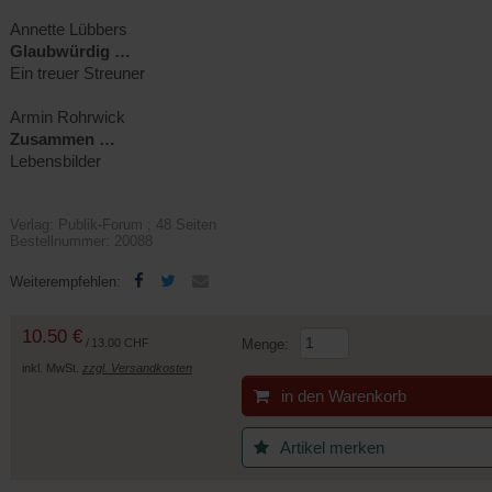
Annette Lübbers
Glaubwürdig …
Ein treuer Streuner
Armin Rohrwick
Zusammen …
Lebensbilder
Verlag: Publik-Forum ; 48 Seiten
Bestellnummer: 20088
(Öffnet
(Öffnet
Weiterempfehlen:
in
in
einem
einem
10.50 €
neuen
neuen
/
13.00 CHF
Menge:
Tab)
Tab)
inkl. MwSt.
zzgl. Versandkosten
in den Warenkorb
Artikel merken