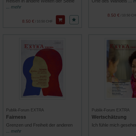
Reisen in andere Welten der Seele
Orte des Wandels
... 
... mehr
8.50 €
/
10.50 C
8.50 €
/
10.50 CHF
Publik-Forum EXTRA
Publik-Forum EXTRA
Fairness
Wertschätzung
Grenzen und Freiheit der anderen
Ich fühle mich geseh
... mehr