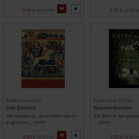
9.50 €
9.50 €
/
12.00 CHF
/
12.00 C
Publik-Forum Extra
Publik-Forum EXTRA
Das Einhorn
Naturverbunden
Alle kennen es, doch keiner hat es
Ein Blick in den große
je gesehen
... mehr
... mehr
8.90 €
8.90 €
/
11.00 CHF
/
11.00 C