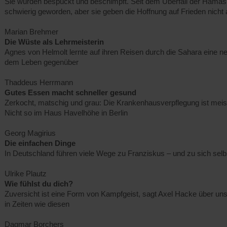
Sie wurden bespuckt und beschimpft. Seit dem Überfall der Hamas 
schwierig geworden, aber sie geben die Hoffnung auf Frieden nicht 
Marian Brehmer
Die Wüste als Lehrmeisterin
Agnes von Helmolt lernte auf ihren Reisen durch die Sahara eine n
dem Leben gegenüber
Thaddeus Herrmann
Gutes Essen macht schneller gesund
Zerkocht, matschig und grau: Die Krankenhausverpflegung ist meist
Nicht so im Haus Havelhöhe in Berlin
Georg Magirius
Die einfachen Dinge
In Deutschland führen viele Wege zu Franziskus – und zu sich selb
Ulrike Plautz
Wie fühlst du dich?
Zuversicht ist eine Form von Kampfgeist, sagt Axel Hacke über un
in Zeiten wie diesen
Dagmar Borchers