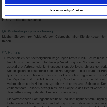
Unterschrift des/der Verbraucher(s) (nur bei Mitteilung auf Papier)
Datum
Nur notwendige Cookies
..........................
(*) Unzutreffendes streichen.
§6. Kostentragungsvereinbarung
Machen Sie von Ihrem Widerrufsrecht Gebrauch, haben Sie die Kosten de
tragen.
§7. Haftung
Vorbehaltlich der nachfolgenden Regelungen haftet Publik-Forum nicht,
Rechtsgrund, für die leicht fahrlässige Verletzung von Pflichten durch P
gesetzliche Vertreter oder Erfüllungsgehilfen. Bei leicht fahrlässiger Ver
Kardinalpflichten beschränkt sich die Haftung von Publik-Forum der Hö
typischen vorhersehbaren Schaden. Für leicht fahrlässig verursachten V
Unmöglichkeit haftet Publik-Forum gegenüber Unternehmern nicht oder 
Verbrauchern nur in Höhe des typischen vorhersehbaren Schadens. Der 
vorhersehbare Schaden beträgt max. das Doppelte des Bestellwertes für
dem haftungsbegründenden Ereignis zugrunde liegt.
Die vorstehenden Haftungsausschlüsse und Haftungsbeschränkungen gel
Fällen verschuldensunabhängiger Haftung, insbesondere nach den geset