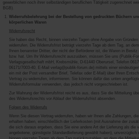
gewerblichen noch ihrer selbständigen beruflichen Tätigkeit zugerechnet w
BGB).
Widerrufsbelehrung bei der Bestellung von gedruckten Büchern un
körperlichen Waren
Widerrufsrecht
Sie haben das Recht, binnen vierzehn Tagen ohne Angabe von Gründen 
widerrufen. Die Widerrufsfrist beträgt vierzehn Tage ab dem Tag, an dem
Ihnen benannter Dritter, der nicht der Beförderer ist, die Waren in Bes
bzw. hat. Um Ihr Widerrufsrecht auszuüben, müssen Sie uns (Publik-Fo
Verlagsgesellschaft mbH, Krebsmühle, D-61440 Oberursel, Telefon 0617
06171/7003-40, E-Mail
verlag@publik-forum.de
) mittels einer eindeutige
ein mit der Post versandter Brief, Telefax oder E-Mail) über Ihren Entsc
Vertrag zu widerrufen, informieren. Sie können dafür das unten angefügt
Widerrufsformular verwenden, das jedoch nicht vorgeschrieben ist.
Zur Wahrung der Widerrufsfrist reicht es aus, dass Sie die Mitteilung ü
des Widerrufsrechts vor Ablauf der Widerrufsfrist absenden.
Folgen des Widerrufs
Wenn Sie diesen Vertrag widerrufen, haben wir Ihnen alle Zahlungen, die
erhalten haben, einschließlich der Lieferkosten (mit Ausnahme der zusä
die sich daraus ergeben, dass Sie eine andere Art der Lieferung als die 
angebotene, günstigste Standardlieferung gewählt haben), unverzüglich
binnen vierzehn Tagen ab dem Tag zurückzuzahlen, an dem die Mitteilun