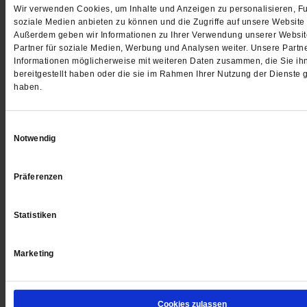
Widerrufsrecht nicht beim Abschluss von Zeitschriften-Abonnements, so
Wir verwenden Cookies, um Inhalte und Anzeigen zu personalisieren, Fu
Abonnements 200 Euro nicht übersteigt sowie bei der Lieferung einzelne
soziale Medien anbieten zu können und die Zugriffe auf unsere Website 
Zeitschriften und Illustrierten.
Außerdem geben wir Informationen zu Ihrer Verwendung unserer Websit
Für digitale Inhalte (Weisheitsletter, Premium-Zugang) besteht kein Wide
Partner für soziale Medien, Werbung und Analysen weiter. Unsere Partne
Informationen möglicherweise mit weiteren Daten zusammen, die Sie ih
Widerrufsformular
bereitgestellt haben oder die sie im Rahmen Ihrer Nutzung der Dienste
haben.
(Wenn Sie den Vertrag widerrufen wollen, dann füllen Sie bitte dieses Formu
senden Sie es zurück.)
An:
Einwilligungsauswahl
Publik-Forum Verlagsgesellschaft mbH
Notwendig
Postfach 2010,
61410 Oberursel
Telefon 06171/7003-0, Telefax: 06171/7003-40
Präferenzen
E-Mail
verlag@publik-forum.de
Hiermit widerrufe(n) ich/wir (*) den von mir/uns (*) abgeschlossenen Vertrag
folgenden Waren (*)/die Erbringung der folgenden Dienstleistung (*):
Statistiken
Bestellt am (*)/erhalten am (*): _________________
Name des/der Verbraucher(s): _________________
Marketing
Anschrift des/der Verbraucher(s):
_________________
_________________
_________________
Cookies zulassen