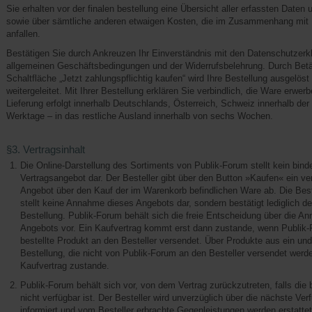
Sie erhalten vor der finalen bestellung eine Übersicht aller erfassten Daten un
sowie über sämtliche anderen etwaigen Kosten, die im Zusammenhang mit I
anfallen.
Bestätigen Sie durch Ankreuzen Ihr Einverständnis mit den Datenschutzerk
allgemeinen Geschäftsbedingungen und der Widerrufsbelehrung. Durch Betä
Schaltfläche „Jetzt zahlungspflichtig kaufen“ wird Ihre Bestellung ausgelös
weitergeleitet. Mit Ihrer Bestellung erklären Sie verbindlich, die Ware erwer
Lieferung erfolgt innerhalb Deutschlands, Österreich, Schweiz innerhalb de
Werktage – in das restliche Ausland innerhalb von sechs Wochen.
§3. Vertragsinhalt
Die Online-Darstellung des Sortiments von Publik-Forum stellt kein bin
Vertragsangebot dar. Der Besteller gibt über den Button »Kaufen« ein ve
Angebot über den Kauf der im Warenkorb befindlichen Ware ab. Die Best
stellt keine Annahme dieses Angebots dar, sondern bestätigt lediglich de
Bestellung. Publik-Forum behält sich die freie Entscheidung über die 
Angebots vor. Ein Kaufvertrag kommt erst dann zustande, wenn Publik
bestellte Produkt an den Besteller versendet. Über Produkte aus ein un
Bestellung, die nicht von Publik-Forum an den Besteller versendet wer
Kaufvertrag zustande.
Publik-Forum behält sich vor, von dem Vertrag zurückzutreten, falls die 
nicht verfügbar ist. Der Besteller wird unverzüglich über die nächste Ver
informiert und vom Besteller erbrachte Gegenleistungen werden erstattet