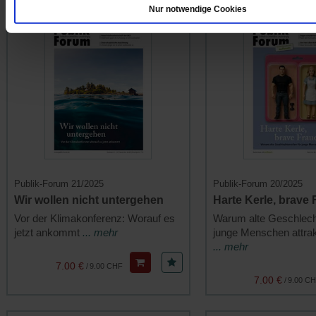
Nur notwendige Cookies
Publik-Forum 21/2025
Publik-Forum 20/2025
Wir wollen nicht untergehen
Harte Kerle, brave
Vor der Klimakonferenz: Worauf es
Warum alte Geschlecht
jetzt ankommt
... mehr
junge Menschen attrak
... mehr
7.00 €
/
9.00 CHF
7.00 €
/
9.00 C