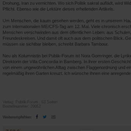
Drohung, Iran zu vernichten. Wo sich Politik sakral auflädt, wird W
Pflicht. Ebenso wie die Lektüre dieses erhellenden Artikels.
Um Menschen, die kaum gesehen werden, geht es in unserem Ha
zum Internationalen ME/CFS-Tag am 12. Mai. Viele chronisch ersc
Menschen verschwinden aus dem öffentlichen Leben: aus Schulen,
Freundeskreisen. Und damit oft auch aus dem politischen Blick. G
müssen sie sichtbar bleiben, schreibt Barbara Tambour.
Neu als Kolumnistin bei Publik-Forum ist Nora Gomringer, die Lyrik
Direktorin der Villa Concordia in Bamberg. In ihrer ersten Geschicht
von einem ungewöhnlichen Alltag zwischen Flaggenordnung und ein
regelmäßig ihren Garten kreuzt. Ich wünsche Ihnen eine anregende
Verlag: Publik-Forum ; 63 Seiten
Bestellnummer: 20052
(Öffnet
(Öffnet
Weiterempfehlen:
in
in
einem
einem