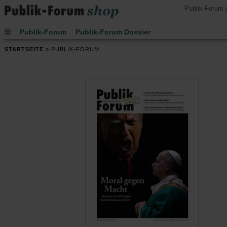
Publik-Forum.
Publik-Forum
Publik-Forum Dossier
Publik-Forum EXTRA
Publik-Forum Edition
STARTSEITE
»
PUBLIK-FORUM
Handsignierte Bücher
Lesen
Hören
Schenken
Buch des Monats
Spielen
JETZT-Uhr von Leo Zogmayer
Kinder
Kalender 2027