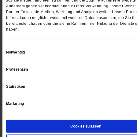
soziale Medien anbieten zu können und die Zugriffe auf unsere Website 
Außerdem geben wir Informationen zu Ihrer Verwendung unserer Websit
Partner für soziale Medien, Werbung und Analysen weiter. Unsere Partne
Informationen möglicherweise mit weiteren Daten zusammen, die Sie ih
bereitgestellt haben oder die sie im Rahmen Ihrer Nutzung der Dienste
haben.
Einwilligungsauswahl
Notwendig
Präferenzen
Publik-Forum 23/2025
Publik-Forum 22/2025
Statistiken
Wohin geht die Reise?
Wenn es immer um 
Wie Leo XIV. das Erbe von
Der Soziologe Armin 
Marketing
Franziskus weiterführt
... mehr
die Kulturkämpfe unser
... mehr
7.00 €
/
9.00 CHF
Cookies zulassen
7.00 €
/
9.00 C