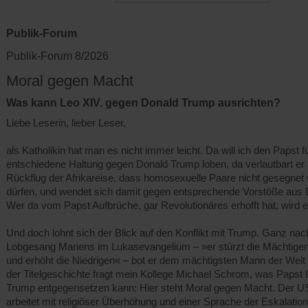
Publik-Forum
Publik-Forum 8/2026
Moral gegen Macht
Was kann Leo XIV. gegen Donald Trump ausrichten?
Liebe Leserin, lieber Leser,
als Katholikin hat man es nicht immer leicht. Da will ich den Papst f
entschiedene Haltung gegen Donald Trump loben, da verlautbart er
Rückflug der Afrikareise, dass homosexuelle Paare nicht gesegnet
dürfen, und wendet sich damit gegen entsprechende Vorstöße aus 
Wer da vom Papst Aufbrüche, gar Revolutionäres erhofft hat, wird e
Und doch lohnt sich der Blick auf den Konflikt mit Trump. Ganz na
Lobgesang Mariens im Lukasevangelium – »er stürzt die Mächtige
und erhöht die Niedrigen« – bot er dem mächtigsten Mann der Welt d
der Titelgeschichte fragt mein Kollege Michael Schrom, was Papst 
Trump entgegensetzen kann: Hier steht Moral gegen Macht. Der U
arbeitet mit religiöser Überhöhung und einer Sprache der Eskalation 