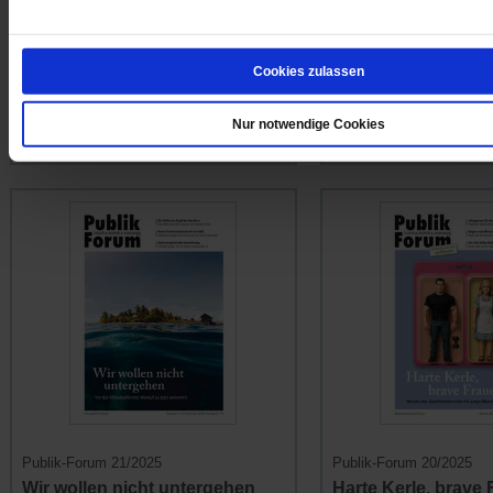
Wohin geht die Reise?
Wenn es immer um 
Wie Leo XIV. das Erbe von
Der Soziologe Armin 
Franziskus weiterführt
... mehr
die Kulturkämpfe unser
Cookies zulassen
... mehr
7.00 €
/
9.00 CHF
Nur notwendige Cookies
7.00 €
/
9.00 C
Publik-Forum 21/2025
Publik-Forum 20/2025
Wir wollen nicht untergehen
Harte Kerle, brave