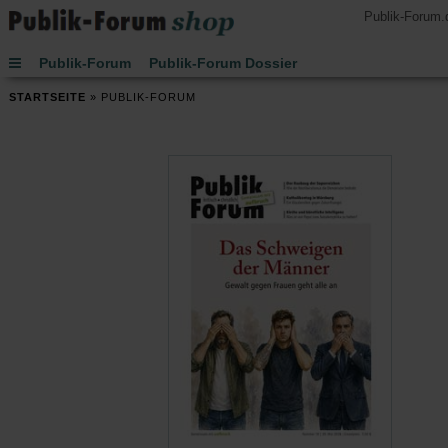
Publik-Forum.
Publik-Forum
Publik-Forum Dossier
Publik-Forum EXTRA
Publik-Forum Edition
STARTSEITE
»
PUBLIK-FORUM
Handsignierte Bücher
Lesen
Hören
Schenken
Buch des Monats
Spielen
JETZT-Uhr von Leo Zogmayer
Kinder
Kalender 2027