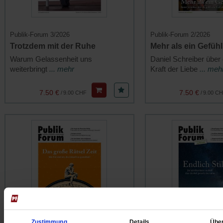
Publik-Forum 3/2026
Publik-Forum 2/2026
Trotzdem mit der Ruhe
Mehr als ein Gefühl
Warum Gelassenheit uns
Daniel Schreiber über d
weiterbringt
... mehr
Kraft der Liebe
... meh
7.50 €
7.50 €
/
9.00 CHF
/
9.00 C
Zustimmung
Details
Übe