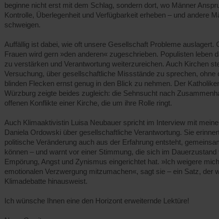
beginne nicht erst mit dem Schlag, sondern dort, wo Männer Anspr
Kontrolle, Überlegenheit und Verfügbarkeit erheben – und andere 
schweigen.
Auffällig ist dabei, wie oft unsere Gesellschaft Probleme auslagert
Frauen wird gern »den anderen« zugeschrieben. Populisten leben 
zu verstärken und Verantwortung weiterzureichen. Auch Kirchen ste
Versuchung, über gesellschaftliche Missstände zu sprechen, ohne 
blinden Flecken ernst genug in den Blick zu nehmen. Der Katholiken
Würzburg zeigte beides zugleich: die Sehnsucht nach Zusammenha
offenen Konflikte einer Kirche, die um ihre Rolle ringt.
Auch Klimaaktivistin Luisa Neubauer spricht im Interview mit meine
Daniela Ordowski über gesellschaftliche Verantwortung. Sie erinner
politische Veränderung auch aus der Erfahrung entsteht, gemeinsa
können – und warnt vor einer Stimmung, die sich im Dauerzustand
Empörung, Angst und Zynismus eingerichtet hat. »Ich weigere mich,
emotionalen Verzwergung mitzumachen«, sagt sie – ein Satz, der we
Klimadebatte hinausweist.
Ich wünsche Ihnen eine den Horizont erweiternde Lektüre!