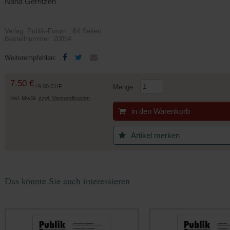
Nana Gerritzen
Verlag: Publik-Forum ; 64 Seiten
Bestellnummer: 20054
(Öffnet
(Öffnet
Weiterempfehlen:
in
in
einem
einem
7.50 €
neuen
neuen
/
9.00 CHF
Menge:
Tab)
Tab)
inkl. MwSt.
zzgl. Versandkosten
in den Warenkorb
Artikel merken
Das könnte Sie auch interessieren