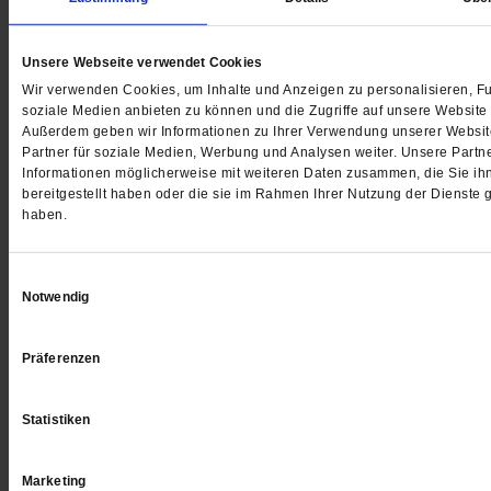
Publik-Forum 1/2026
Publik-Forum 24/2025
Das große Rätsel Zeit
Endlich Stille
Unsere Webseite verwendet Cookies
Wie frei sind wir, die Zukunft zu
Die Schriftstellerin Iri
Wir verwenden Cookies, um Inhalte und Anzeigen zu personalisieren, Fu
gestalten?
... mehr
Welt jenseits des Lä
soziale Medien anbieten zu können und die Zugriffe auf unsere Website 
Außerdem geben wir Informationen zu Ihrer Verwendung unserer Websit
Partner für soziale Medien, Werbung und Analysen weiter. Unsere Partne
7.50 €
7.00 €
/
9.00 CHF
/
9.00 C
Informationen möglicherweise mit weiteren Daten zusammen, die Sie ih
bereitgestellt haben oder die sie im Rahmen Ihrer Nutzung der Dienste
haben.
Einwilligungsauswahl
Notwendig
Präferenzen
Statistiken
Marketing
Publik-Forum 23/2025
Publik-Forum 22/2025