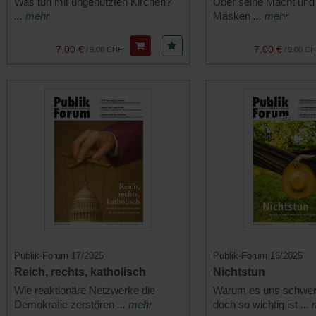
Was tun mit ungenutzten Kirchen?
Über seine Macht und
... mehr
Masken
... mehr
7.00 €
7.00 €
/
9.00 CHF
/
9.00 C
Publik-Forum 17/2025
Publik-Forum 16/2025
Reich, rechts, katholisch
Nichtstun
Wie reaktionäre Netzwerke die
Warum es uns schwerfä
Demokratie zerstören
... mehr
doch so wichtig ist
...