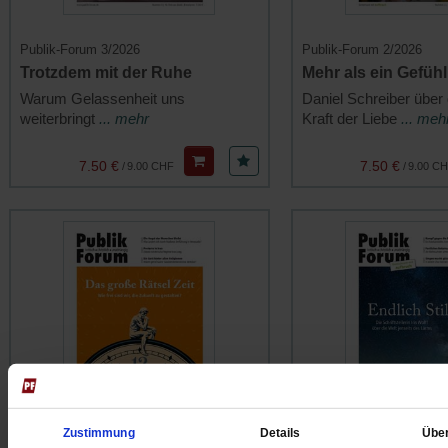
Publik-Forum 3/2026
Publik-Forum 2/2026
Trotzdem mit der Ruhe
Mehr als ein Gefühl
Warum Gelassenheit uns
Daniel Schreiber über d
weiterbringt
... mehr
Kraft der Liebe
... meh
7.50 €
7.50 €
/
9.00 CHF
/
9.00 C
Zustimmung
Details
Übe