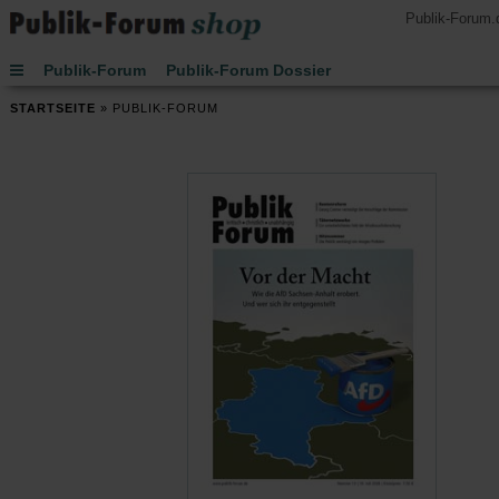
Publik-Forum.
Publik-Forum
Publik-Forum Dossier
Publik-Forum EXTRA
Publik-Forum Edition
STARTSEITE
»
PUBLIK-FORUM
Handsignierte Bücher
Lesen
Hören
Schenken
Buch des Monats
Spielen
JETZT-Uhr von Leo Zogmayer
Kinder
Kalender 2027