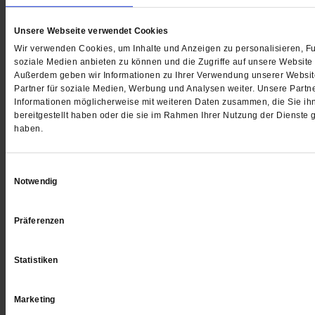
Publik-Forum 1/2026
Publik-Forum 24/2025
Das große Rätsel Zeit
Endlich Stille
Unsere Webseite verwendet Cookies
Wie frei sind wir, die Zukunft zu
Die Schriftstellerin Iri
Wir verwenden Cookies, um Inhalte und Anzeigen zu personalisieren, Fu
gestalten?
... mehr
Welt jenseits des Lä
soziale Medien anbieten zu können und die Zugriffe auf unsere Website 
Außerdem geben wir Informationen zu Ihrer Verwendung unserer Websit
7.50 €
7.00 €
Partner für soziale Medien, Werbung und Analysen weiter. Unsere Partne
/
9.00 CHF
/
9.00 C
Informationen möglicherweise mit weiteren Daten zusammen, die Sie ih
bereitgestellt haben oder die sie im Rahmen Ihrer Nutzung der Dienste
haben.
Einwilligungsauswahl
Notwendig
Präferenzen
Statistiken
Publik-Forum 23/2025
Publik-Forum 22/2025
Marketing
Wohin geht die Reise?
Wenn es immer um 