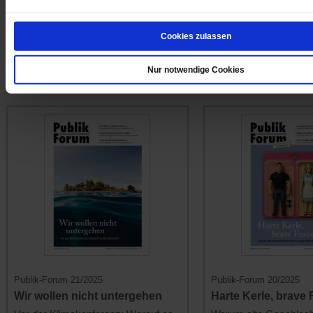
Wie Leo XIV. das Erbe von
Der Soziologe Armin 
Franziskus weiterführt
... mehr
die Kulturkämpfe unser
Cookies zulassen
... mehr
7.00 €
/
9.00 CHF
Nur notwendige Cookies
7.00 €
/
9.00 C
Publik-Forum 21/2025
Publik-Forum 20/2025
Wir wollen nicht untergehen
Harte Kerle, brave