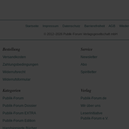
Startseite
Impressum
Datenschutz
Barrierefreiheit
AGB
Wieder
© 2012–2026 Publik-Forum Verlagsgesellschaft mbH
Bestellung
Service
Versandkosten
Newsletter
Zahlungsbedingungen
Abo
Widerrufsrecht
Spiritletter
Widerrufsformular
Kategorien
Verlag
Publik-Forum
Publik-Forum.de
Publik-Forum Dossier
Wir über uns
Publik-Forum EXTRA
Leserinitiative
Publik-Forum e.V.
Publik-Forum Edition
Handsignierte Bücher