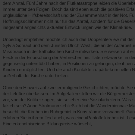
dem Ahrtal. Fünf Jahre nach der Flutkatastrophe leiden die Überle
immer unter den Folgen. Doch da sind eben auch die positiven Erfa
unglaubliche Hilfsbereitschaft und der Zusammenhalt in der Not. Fü
Hoffnungsschimmer nicht nur für das Ahrtal, sondern für die Gesell
insgesamt angesichts aktueller Entwicklungen wie der Klimakrise.
Unbedingt empfehlen möchte ich auch das Doppelinterview mit der H
Sylvia Schraut und dem Juristen Ulrich Wastl, die an der Aufarbeit
Missbrauch in der katholischen Kirche mitwirken. Sie weisen auf ei
Fleck in der Erforschung der Verbrechen hin: Täternetzwerke, in de
gegenseitig unterstützt haben, in Positionen zu gelangen, die ihnen
Kindern ermöglichten. Und die auch Kontakte zu pädo-kriminellen
außerhalb der Kirche unterhielten.
Ohne den Hinweis auf zwei ermutigende Geschichten, möchte Sie n
der Lektüre überlassen. Im Aufgefallen stellen wir die Bürgermeiste
vor, von der Kritiker sagen, sie sei eher eine Sozialarbeiterin. Was s
falsch sein? Anne Strotmann schließlich hat die Wanderbiennale Ma
besucht, die Kirchen im Ruhrgebiet in Kunsträume verwandelt. Ga
erfahren Sie in ihrem Text auch, was eine »Pantoffelkirche« ist. Lese
Eine erkenntnisreiche Bildungsreise wünscht,