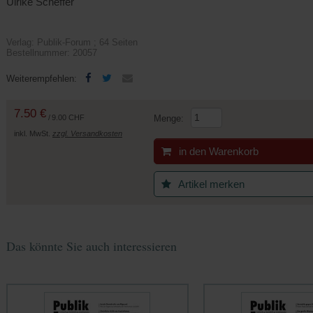
Ulrike Scheffer
Verlag: Publik-Forum ; 64 Seiten
Bestellnummer: 20057
(Öffnet
(Öffnet
Weiterempfehlen:
in
in
einem
einem
7.50 €
neuen
neuen
/
9.00 CHF
Menge:
Tab)
Tab)
inkl. MwSt.
zzgl. Versandkosten
in den Warenkorb
Artikel merken
Das könnte Sie auch interessieren