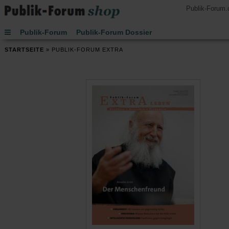
Publik-Forum.
Publik-Forum
Publik-Forum Dossier
Publik-Forum EXTRA
Publik-Forum Edition
STARTSEITE
»
PUBLIK-FORUM EXTRA
Handsignierte Bücher
Lesen
Hören
Schenken
Buch des Monats
Spielen
JETZT-Uhr von Leo Zogmayer
Kinder
Kalender 2027