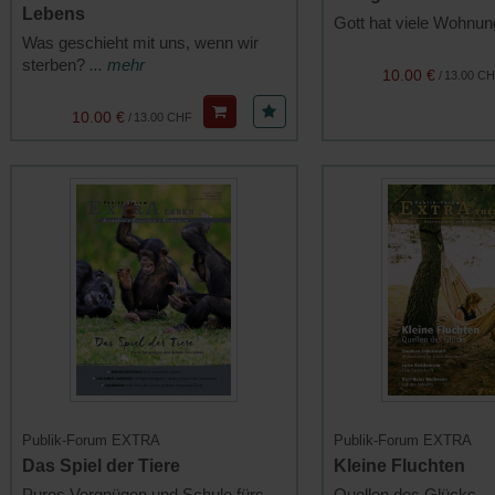
Lebens
Gott hat viele Wohnu
Was geschieht mit uns, wenn wir
sterben?
... mehr
10.00 €
/
13.00 C
10.00 €
/
13.00 CHF
Publik-Forum EXTRA
Publik-Forum EXTRA
Das Spiel der Tiere
Kleine Fluchten
Pures Vergnügen und Schule fürs
Quellen des Glücks
..