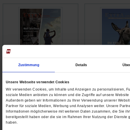
Zustimmung
Details
Übe
Publik-Forum EXTRA
Publik-Forum EXTRA
Unsere Webseite verwendet Cookies
Heil bleiben
Du Esel!
Wir verwenden Cookies, um Inhalte und Anzeigen zu personalisieren, Fu
in heillosen Zeiten
... mehr
Würdigung eines verk
soziale Medien anbieten zu können und die Zugriffe auf unsere Website 
Menschenfreundes
..
Außerdem geben wir Informationen zu Ihrer Verwendung unserer Websit
9.50 €
/
12.00 CHF
Partner für soziale Medien, Werbung und Analysen weiter. Unsere Partne
9.50 €
/
12.00 C
Informationen möglicherweise mit weiteren Daten zusammen, die Sie ih
bereitgestellt haben oder die sie im Rahmen Ihrer Nutzung der Dienste
haben.