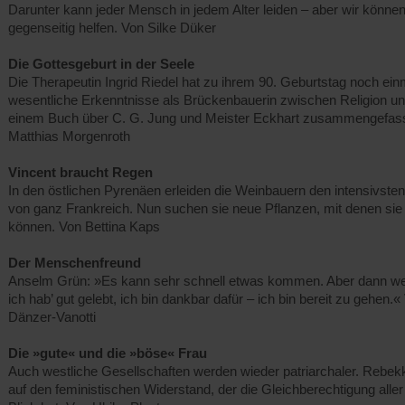
Darunter kann jeder Mensch in jedem Alter leiden – aber wir könne
gegenseitig helfen. Von Silke Düker
Die Gottesgeburt in der Seele
Die Therapeutin Ingrid Riedel hat zu ihrem 90. Geburtstag noch ein
wesentliche Erkenntnisse als Brückenbauerin zwischen Religion un
einem Buch über C. G. Jung und Meister Eckhart zusammengefass
Matthias Morgenroth
Vincent braucht Regen
In den östlichen Pyrenäen erleiden die Weinbauern den intensivst
von ganz Frankreich. Nun suchen sie neue Pflanzen, mit denen sie
können. Von Bettina Kaps
Der Menschenfreund
Anselm Grün: »Es kann sehr schnell etwas kommen. Aber dann we
ich hab’ gut gelebt, ich bin dankbar dafür – ich bin bereit zu gehen.«
Dänzer-Vanotti
Die »gute« und ­die »böse« Frau
Auch westliche Gesellschaften werden wieder patriarchaler. Rebekk
auf den feministischen Widerstand, der die Gleichberechtigung all