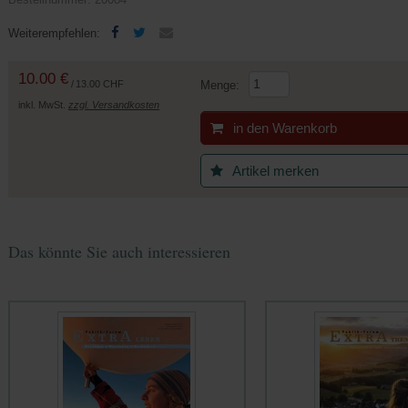
(Öffnet
(Öffnet
Weiterempfehlen:
in
in
einem
einem
10.00 €
neuen
neuen
/
13.00 CHF
Menge:
Tab)
Tab)
inkl. MwSt.
zzgl. Versandkosten
in den Warenkorb
Artikel merken
Das könnte Sie auch interessieren