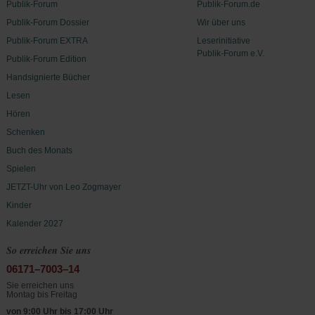
Publik-Forum
Publik-Forum.de
Publik-Forum Dossier
Wir über uns
Publik-Forum EXTRA
Leserinitiative
Publik-Forum e.V.
Publik-Forum Edition
Handsignierte Bücher
Lesen
Hören
Schenken
Buch des Monats
Spielen
JETZT-Uhr von Leo Zogmayer
Kinder
Kalender 2027
So erreichen Sie uns
06171–7003–14
Sie erreichen uns
Montag bis Freitag
von 9:00 Uhr bis 17:00 Uhr