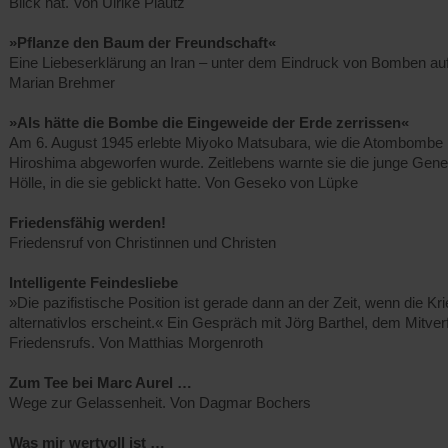
Blick hat. Von Ulrike Plautz
»Pflanze den Baum der Freundschaft«
Eine Liebeserklärung an Iran – unter dem Eindruck von Bomben au
Marian Brehmer
»Als hätte die Bombe die Eingeweide der Erde zerrissen«
Am 6. August 1945 erlebte Miyoko Matsubara, wie die Atombombe 
Hiroshima abgeworfen wurde. Zeitlebens warnte sie die junge Gener
Hölle, in die sie geblickt hatte. Von Geseko von Lüpke
Friedensfähig werden!
Friedensruf von Christinnen und Christen
Intelligente Feindesliebe
»Die pazifistische Position ist gerade dann an der Zeit, wenn die Kr
alternativlos erscheint.« Ein Gespräch mit Jörg Barthel, dem Mitve
Friedensrufs. Von Matthias Morgenroth
Zum Tee bei Marc Aurel …
Wege zur Gelassenheit. Von Dagmar Bochers
Was mir wertvoll ist …