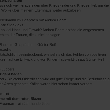
serbschaften
s noch viel herausfinden über Kriegskinder und Kriegsenkel, um die
e Wolke über meinem Elternhaus weiter aufzulösen
te Neumann im Gespräch mit Andrea Böhm
ente Sidekicks
so viel Hass und Gewalt? Andrea Böhm erzählt die vergessenen
chten der Frauen, die zurückschlagen
Plautz im Gespräch mit Günter Reif
rsache
 tatsächlich beeindruckend, wie sehr sich das Fehlen von positiven
guren auf die Entwicklung von Kindern auswirkt«, sagt Günter Reif
e Lübbers
r geht baden
park Bielefeld-Olderdissen wird auf gute Pflege und die Bedürfnisse d
en Arten geachtet. Käfige waren hier schon immer verpönt
omeldt
me mit dem roten Blazer
 Freeman – ein Jahrhundertleben