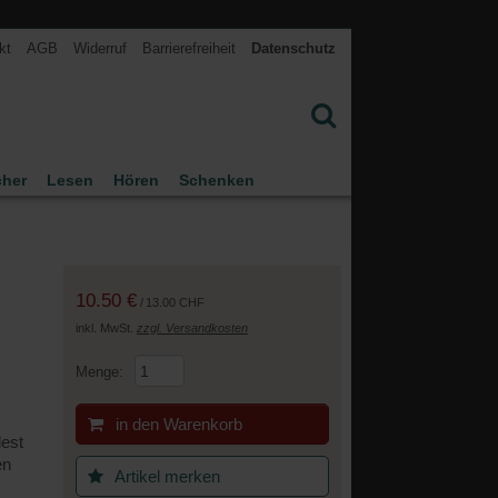
kt
AGB
Widerruf
Barrierefreiheit
Datenschutz
cher
Lesen
Hören
Schenken
10.50 €
/
13.00 CHF
inkl. MwSt.
zzgl. Versandkosten
Menge:
in den Warenkorb
dest
en
Artikel merken