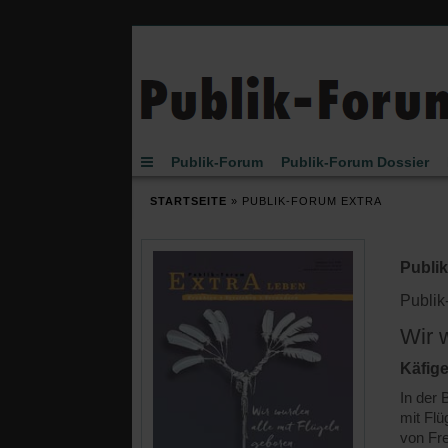
Publik-Forum
Publik-Forum Dossier
Buch des Monats
Spielen
JETZT-Uhr vo
STARTSEITE
»
PUBLIK-FORUM EXTRA
Publi
Publi
Wir 
Käfige
In der 
mit Fl
von Fr