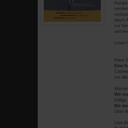
Ausgang
werden 
verbund
durch 
zur Ve
und Hei
Lesen S
Klaus 
Eine h
Cashews
vor all
Werner
Wir wu
Käfige,
Mir do
Über di
Uwe Bi