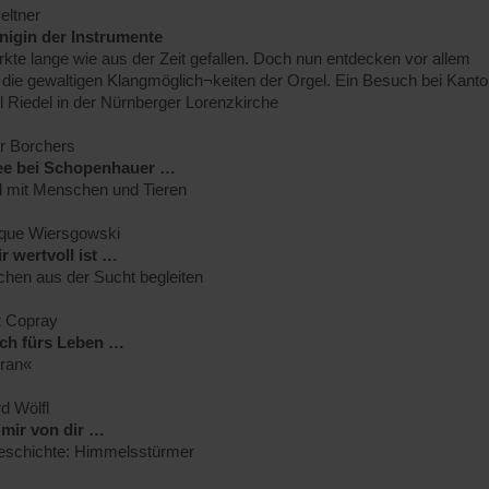
eltner
nigin der Instrumente
rkte lange wie aus der Zeit gefallen. Doch nun entdecken vor allem
die gewaltigen Klangmöglich¬keiten der Orgel. Ein Besuch bei Kanto
 Riedel in der Nürnberger Lorenzkirche
 Borchers
ee bei Schopenhauer …
d mit Menschen und Tieren
que Wiersgowski
r wertvoll ist …
hen aus der Sucht begleiten
t Copray
ch fürs Leben …
ran«
d Wölfl
 mir von dir …
eschichte: Himmelsstürmer