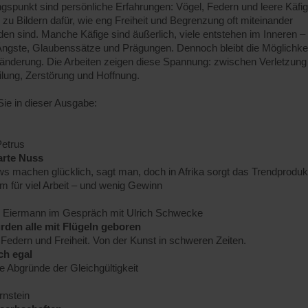
spunkt sind persönliche Erfahrungen: Vögel, Federn und leere Käfi
zu Bildern dafür, wie eng Freiheit und Begrenzung oft miteinander
en sind. Manche Käfige sind äußerlich, viele entstehen im Inneren –
Ängste, Glaubenssätze und Prägungen. Dennoch bleibt die Möglichke
ränderung. Die Arbeiten zeigen diese Spannung: zwischen Verletzung
lung, Zerstörung und Hoffnung.
ie in dieser Ausgabe:
Petrus
arte Nuss
 machen glücklich, sagt man, doch in Afrika sorgt das Trendproduk
em für viel Arbeit – und wenig Gewinn
 Eiermann im Gespräch mit Ulrich Schwecke
rden alle mit Flügeln geboren
 Federn und Freiheit. Von der Kunst in schweren Zeiten.
ch egal
e Abgründe der Gleichgültigkeit
rnstein