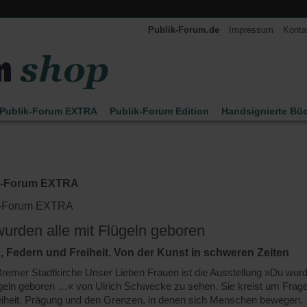
Publik-Forum.de
Impressum
Konta
Publik-Forum EXTRA
Publik-Forum Edition
Handsignierte Bü
n Leo Zogmayer
Kinder
Kalender 2027
k-Forum EXTRA
k-Forum EXTRA
wurden alle mit Flügeln geboren
, Federn und Freiheit. Von der Kunst in schweren Zeiten
Bremer Stadtkirche Unser Lieben Frauen ist die Ausstellung »Du wur
ügeln geboren …« von Ulrich Schwecke zu sehen. Sie kreist um Frag
eiheit, Prägung und den Grenzen, in denen sich Menschen bewegen.