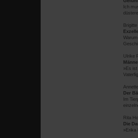
Gefühl
Ich mus
düster
Brigit
Exzell
Warum 
Geschi
Ulrike 
Männe
»Es ist
Vaterfi
Annett
Der Bä
Im Tier
einzeln
Rita H
Die Da
»Erika