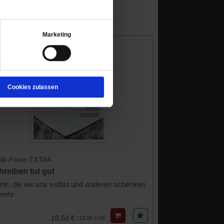
Marketing
Cookies zulassen
lik-Forum EXTRA
hreiben tut gut
te, die wir uns selbst und anderen schenken
 mehr
10.50 €
/
13.00 CHF