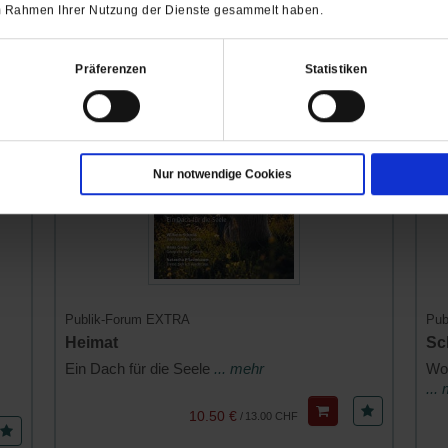
sieren
 im Rahmen Ihrer Nutzung der Dienste gesammelt haben.
Tab)
Tab)
Präferenzen
Statistiken
Nur notwendige Cookies
Publik-Forum EXTRA
Pub
Heimat
Sc
Ein Dach für die Seele
... mehr
Wor
...
10.50 €
/
13.00 CHF