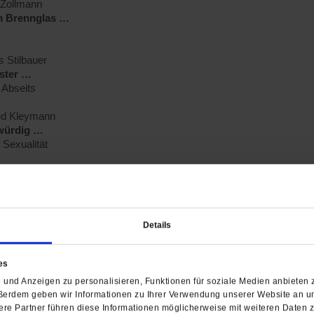
 Zollmann
m Brennglas …
 Stilbauer
ister …
Abseits
ied Kleymann
würdig …
Sexualität
Rohrwick
men …
bilder
Details
Publik-Forum ; 48 Seiten
nummer: 20089
es
(Öffnet
(Öffnet
mpfehlen:
und Anzeigen zu personalisieren, Funktionen für soziale Medien anbieten z
in
in
ßerdem geben wir Informationen zu Ihrer Verwendung unserer Website an un
einem
einem
re Partner führen diese Informationen möglicherweise mit weiteren Daten 
neuen
neuen