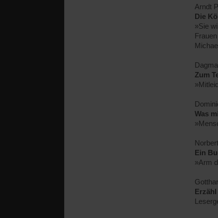
Arndt P
Die Kö
»Sie wi
Frauen 
Michael
Dagmar
Zum T
»Mitlei
Domini
Was mi
»Mensc
Norber
Ein Bu
»Arm d
Gotthar
Erzähl
Leserg