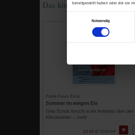
Das könnte Sie auch interes
bereitgestellt haben oder die sie
Einwilligungsauswahl
Notwendig
Publik-Forum Extra
Sommer im ewigen Eis
Gina Schulz forscht in der Antarktis über den
Klimawandel
... mehr
10.50 €
/
13.00 CHF