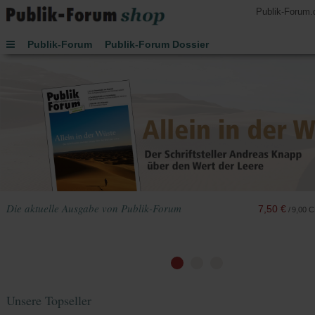
Publik-Forum.
Publik-Forum
Publik-Forum Dossier
Publik-Forum EXTRA
Publik-Forum Edition
Handsignierte Bücher
Lesen
Hören
Schenken
Buch des Monats
Spielen
JETZT-Uhr von Leo Zogmayer
Kinder
Kalender 2027
Die aktuelle Ausgabe von Publik-Forum
7,50 €
/
9,00 
Unsere Topseller