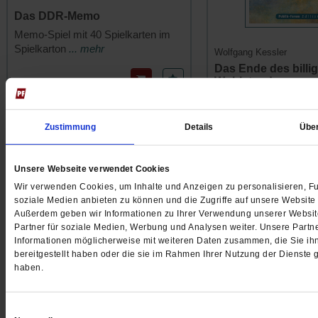
Das DDR-Memo
Memo-Spiel mit 40 Spielkarten im
Spielkarton
... mehr
Wolfgang Kessler
Das Ende des billi
Wohlstands
9.95 €
/
15.50 CHF
Wege zu einer Wirtscha
zerstört
... mehr
Zustimmung
Details
Übe
16.00 €
/
22.90 C
Unsere Webseite verwendet Cookies
Eugen Drewermann
Wir verwenden Cookies, um Inhalte und Anzeigen zu personalisieren, Fu
soziale Medien anbieten zu können und die Zugriffe auf unsere Website 
Außerdem geben wir Informationen zu Ihrer Verwendung unserer Websit
Partner für soziale Medien, Werbung und Analysen weiter. Unsere Partne
Informationen möglicherweise mit weiteren Daten zusammen, die Sie ih
bereitgestellt haben oder die sie im Rahmen Ihrer Nutzung der Dienste
haben.
Einwilligungsauswahl