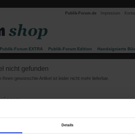
Publik-Forum.de
Impressum
Konta
Publik-Forum EXTRA
Publik-Forum Edition
Handsignierte Bü
n Leo Zogmayer
Kinder
Kalender 2027
el nicht gefunden
 Ihnen gewünschte Artikel ist leider nicht mehr lieferbar.
sieren
Details