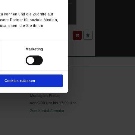
u können und die Zugriffe auf
sere Partner für soziale Medien,
zusammen, die Sie ihnen
18.00 €
F
/
25.90 CHF
Marketing
agsgesellschaft mbH
So erreichen Sie uns
Cookies zulassen
06171–7003–14
Sie erreichen uns
Montag bis Freitag
von 9:00 Uhr bis 17:00 Uhr
Zum Kontaktformular