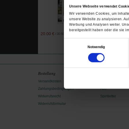
Unsere Webseite verwendet Cooki
Wir verwenden Cookies, um Inhalte 
unsere Website zu analysieren. Au
Werbung und Analysen weiter. Unse
bereitgestellt haben oder die sie
20.00 €
16.00 €
/
30.50 CHF
/
24.50
Einwilligungsauswahl
Notwendig
Startseite
Impres
Bestellung
Service
Versandkosten
Newsletter
Zahlungsbedingungen
Abo
Widerrufsrecht
Spiritletter
Widerrufsformular