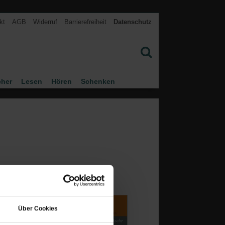
kt
AGB
Widerruf
Barrierefreiheit
Datenschutz
cher
Lesen
Hören
Schenken
Über Cookies