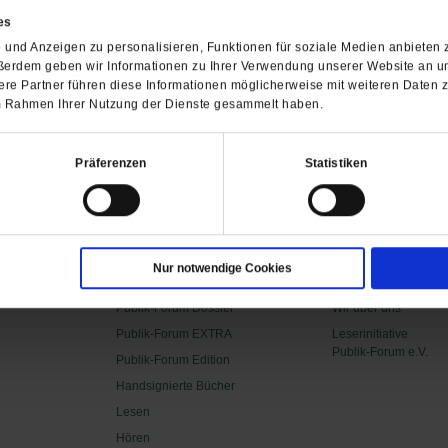
es
und Anzeigen zu personalisieren, Funktionen für soziale Medien anbieten z
ßerdem geben wir Informationen zu Ihrer Verwendung unserer Website an un
re Partner führen diese Informationen möglicherweise mit weiteren Daten 
 im Rahmen Ihrer Nutzung der Dienste gesammelt haben.
10.50 €
24.00 €
 CHF
/
13.00 CHF
/
33.90 CH
Präferenzen
Statistiken
sum
Datenschutz
Barrierefreiheit
AGB
Wiederruf
© 2012–2026 Publik-Forum Verl
Kategorien
Verlag
Nur notwendige Cookies
Publik-Forum
Publik-Forum.de
Publik-Forum Dossier
Wir über uns
Publik-Forum EXTRA
Leserinitiative
Publik-Forum e.V.
Publik-Forum Edition
Handsignierte Bücher
Lesen
Hören