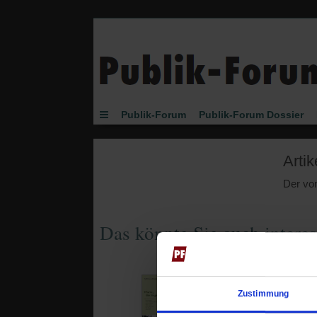
Publik-Forum
Publik-Forum Dossier
Buch des Monats
Spielen
JETZT-Uhr vo
Artik
Der von
Das könnte Sie auch interes
Zustimmung