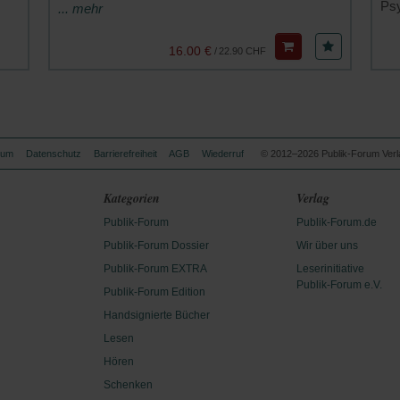
Ps
... mehr
16.00 €
/
22.90 CHF
sum
Datenschutz
Barrierefreiheit
AGB
Wiederruf
© 2012–2026 Publik-Forum Verl
Kategorien
Verlag
Publik-Forum
Publik-Forum.de
Publik-Forum Dossier
Wir über uns
Publik-Forum EXTRA
Leserinitiative
Publik-Forum e.V.
Publik-Forum Edition
Handsignierte Bücher
Lesen
Hören
Schenken