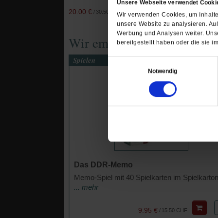
Unsere Webseite verwendet Cooki
20.00 €
16.00 €
/
30.50 CHF
/
24.50
Wir verwenden Cookies, um Inhalte 
unsere Website zu analysieren. Au
Werbung und Analysen weiter. Unse
Wir empfehlen
bereitgestellt haben oder die sie
Spielen
Einwilligungsauswahl
Notwendig
Das DDR-Memo
Memo-Spiel mit 40 Spielkarten im Spielkarto
... mehr
9.95 €
/
15.50 CHF