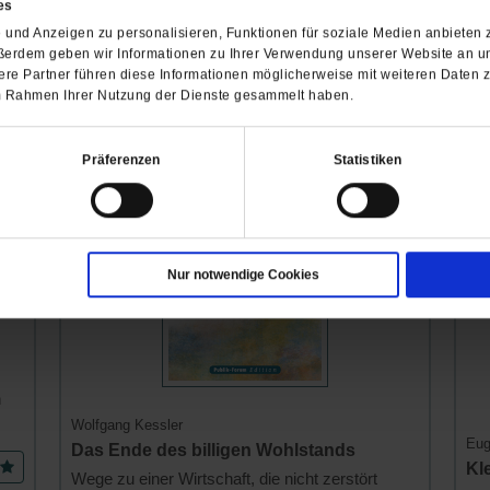
es
10.50 €
24.00 €
 CHF
/
13.00 CHF
/
33.90 CH
und Anzeigen zu personalisieren, Funktionen für soziale Medien anbieten z
ßerdem geben wir Informationen zu Ihrer Verwendung unserer Website an un
re Partner führen diese Informationen möglicherweise mit weiteren Daten 
 im Rahmen Ihrer Nutzung der Dienste gesammelt haben.
Publik-Forum Edition
Eug
Präferenzen
Statistiken
Nur notwendige Cookies
n
Wolfgang Kessler
Eug
Das Ende des billigen Wohlstands
Kl
Wege zu einer Wirtschaft, die nicht zerstört