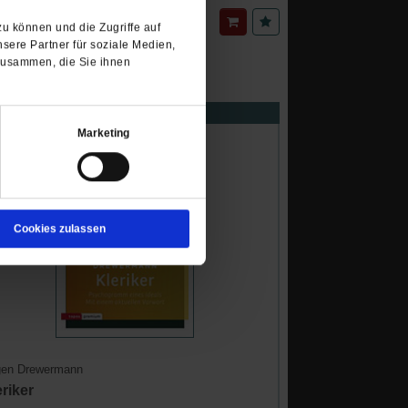
18.00 €
F
/
25.90 CHF
u können und die Zugriffe auf
sere Partner für soziale Medien,
zusammen, die Sie ihnen
en Drewermann
Marketing
Cookies zulassen
en Drewermann
eriker