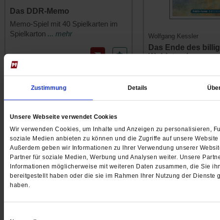
Das DDR-Memo
Memo-Spiel mit 40 Spielkarten im
Spielkarton
... mehr
Wolfgang Kessler
Das Ende des billi
Wohlstands
9.95 €
/
15.50 CHF
Wege zu einer Wirtscha
zerstört
... mehr
Zustimmung
Details
Übe
16.00 €
/
22.90 C
Unsere Webseite verwendet Cookies
Eugen Drewermann
Wir verwenden Cookies, um Inhalte und Anzeigen zu personalisieren, Fu
soziale Medien anbieten zu können und die Zugriffe auf unsere Website 
Außerdem geben wir Informationen zu Ihrer Verwendung unserer Websit
Partner für soziale Medien, Werbung und Analysen weiter. Unsere Partne
Informationen möglicherweise mit weiteren Daten zusammen, die Sie ih
bereitgestellt haben oder die sie im Rahmen Ihrer Nutzung der Dienste
haben.
Einwilligungsauswahl