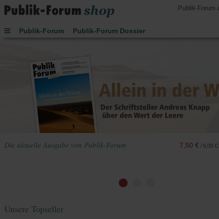
Publik-Forum.
Publik-Forum
Publik-Forum Dossier
Publik-Forum EXTRA
Publik-Forum Edition
Handsignierte Bücher
Lesen
Hören
Schenken
Buch des Monats
Spielen
JETZT-Uhr von Leo Zogmayer
Kinder
Kalender 2027
Die aktuelle Ausgabe von Publik-Forum
7,50 €
/
9,00 
Unsere Topseller